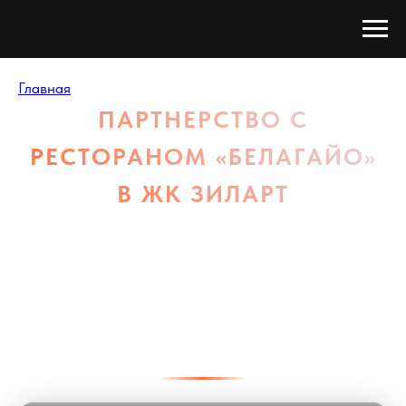
Главная
/
Партнерство
ПАРТНЕРСТВО С
РЕСТОРАНОМ «БЕЛАГАЙО»
В ЖК ЗИЛАРТ
Ресторан «Белагайо» в ЖК ЗИЛАРТ открыт для
взаимовыгодного сотрудничества с event-
агентствами, экскурсоводами, корпоративными
клиентами и партнерами. Современная площадка у
Золотой арки с панорамным видом на набережную
Марка Шагала.